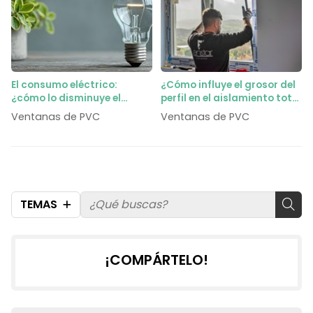
El consumo eléctrico:
¿Cómo influye el grosor del
¿cómo lo disminuye el
perfil en el aislamiento total
cambio de ventanas?
de la ventana?
Ventanas de PVC
Ventanas de PVC
TEMAS
¡COMPÁRTELO!