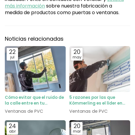
más información
sobre nuestra fabricación a
medida de productos como puertas o ventanas.
Noticias relacionadas
22
20
jul
may
Cómo evitar que el ruido de
5 razones por las que
la calle entre en tu
Kömmerling es el líder en
dormitorio gracias al vidrio
perfiles de PVC
Ventanas de PVC
Ventanas de PVC
acústico
24
20
abr
mar