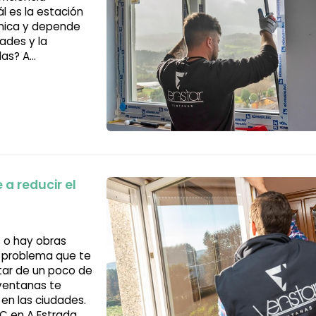
ál es la estación
única y depende
dades y la
das? A
strada, te las
a reducir el
s o hay obras
un problema que te
tar de un poco de
ventanas te
en las ciudades.
 en A Estrada,