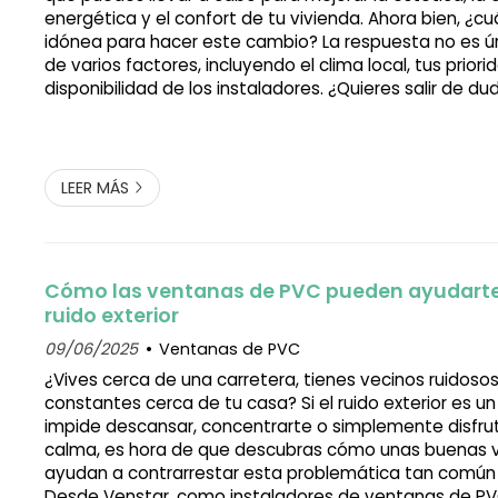
energética y el confort de tu vivienda. Ahora bien, ¿cu
idónea para hacer este cambio? La respuesta no es 
de varios factores, incluyendo el clima local, tus priori
disponibilidad de los instaladores. ¿Quieres salir de du
continuación, desde Venstar, carpintería de PVC en A E
aclaramos. ¿En qué meses...
LEER MÁS
Cómo las ventanas de PVC pueden ayudarte 
ruido exterior
09/06/2025
Ventanas de PVC
¿Vives cerca de una carretera, tienes vecinos ruidoso
constantes cerca de tu casa? Si el ruido exterior es 
impide descansar, concentrarte o simplemente disfru
calma, es hora de que descubras cómo unas buenas 
ayudan a contrarrestar esta problemática tan común 
Desde Venstar, como instaladores de ventanas de PVC