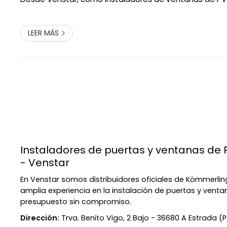
ya nos ocupamos de explicarte cómo podemos ayuda
la tranquilidad que necesitas. L...
LEER MÁS
Instaladores de puertas y ventanas de 
- Venstar
En Venstar somos distribuidores oficiales de Kömmerl
amplia experiencia en la instalación de puertas y venta
presupuesto sin compromiso.
Dirección:
Trva. Benito Vigo, 2 Bajo - 36680 A Estrada 