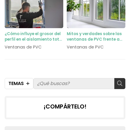
¿Cómo influye el grosor del
Mitos y verdades sobre las
perfil en el aislamiento total
ventanas de PVC frente a
de la ventana?
las de aluminio
Ventanas de PVC
Ventanas de PVC
TEMAS
¡COMPÁRTELO!