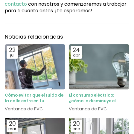
contacto
con nosotros y comenzaremos a trabajar
para ti cuanto antes. ¡Te esperamos!
Noticias relacionadas
22
24
jul
abr
Cómo evitar que el ruido de
El consumo eléctrico:
la calle entre en tu
¿cómo lo disminuye el
dormitorio gracias al vidrio
cambio de ventanas?
Ventanas de PVC
Ventanas de PVC
acústico
20
20
mar
ene