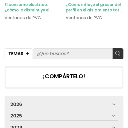
El consumo eléctrico:
¿Cómo influye el grosor del
¿cómo lo disminuye el
perfil en el aislamiento total
cambio de ventanas?
de la ventana?
Ventanas de PVC
Ventanas de PVC
TEMAS
¡COMPÁRTELO!
2026
2025
2024