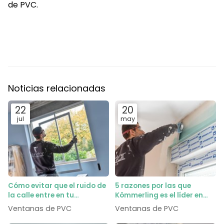
de PVC.
Noticias relacionadas
22
20
jul
may
Cómo evitar que el ruido de
5 razones por las que
la calle entre en tu
Kömmerling es el líder en
dormitorio gracias al vidrio
perfiles de PVC
Ventanas de PVC
Ventanas de PVC
acústico