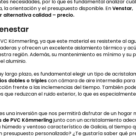
tes necesidades, por lo que es fundamental analizar cuál
, la orientación y el presupuesto disponible. En
Venstar
,
 alternativa calidad – precio.
ienestar
 Kömmerling, ya que este material es resistente al agua
deras y ofrecen un excelente aislamiento térmico y acús
estra región. Además, su mantenimiento es mínimo y su p
l aluminio.
largo plazo, es fundamental elegir un tipo de acristala
ios dobles o triples
con cámara de aire intermedia para
ección frente a las inclemencias del tiempo. También po
les que reduzcan el ruido exterior, lo que es especialmente 
s una inversión que nos permitirá disfrutar de un hogar
s de PVC Kömmerling
junto con un acristalamiento adec
 húmedo y ventoso característico de Galicia, al tiempo 
 presupuesto personalizado? ¿Te gustaría saber qué pre