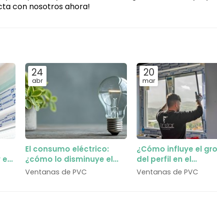
cta con nosotros ahora!
24
20
abr
mar
El consumo eléctrico:
¿Cómo influye el gr
r en
¿cómo lo disminuye el
del perfil en el
cambio de ventanas?
aislamiento total de
Ventanas de PVC
Ventanas de PVC
ventana?