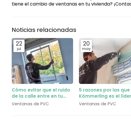
tiene el cambio de ventanas en tu vivienda? ¡Conta
Noticias relacionadas
22
20
jul
may
Cómo evitar que el ruido
5 razones por las que
de la calle entre en tu
Kömmerling es el líde
dormitorio gracias al
perfiles de PVC
Ventanas de PVC
Ventanas de PVC
vidrio acústico