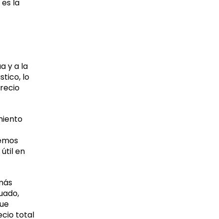
 es la
 y a la
tico, lo
recio
miento
demos
útil en
 más
uado,
que
cio total