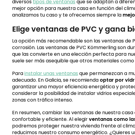
diversos
tipos de ventanas
que se adaptan a diferen
mejor opción para nuestra casa en función del clima
analizamos tu caso y te ofrecemos siempre la
mejor
Elige ventanas de PVC y gana b
La opción más recomendable son las ventanas de PVC
corrosión. Las ventanas de PVC Kömmerling son dura
que las convierte en una elección perfecta para nu
suele ser más asequible que otros materiales como e
Para
instalar unas ventanas
que permanezcan a muy 
adecuado. En Galicia, se recomienda
optar por vidr
garantizar una mayor eficiencia energética y prot
considerar la posibilidad de instalar vidrios especia
zonas con tráfico intenso.
En resumen, cambiar las ventanas de nuestra casa e
confortable y eficiente. Al elegir
ventanas como la
podremos proteger nuestra vivienda frente al clima
reducimos nuestro consumo energético. ¿Quieres un