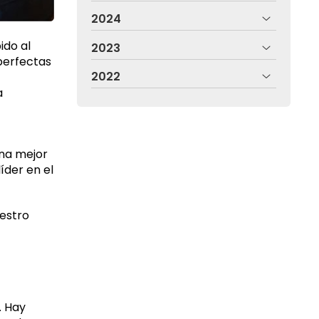
2024
ido al
2023
perfectas
2022
a
una mejor
 líder en el
uestro
. Hay