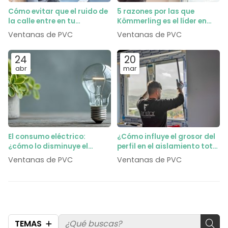
Cómo evitar que el ruido de
5 razones por las que
la calle entre en tu
Kömmerling es el líder en
dormitorio gracias al vidrio
perfiles de PVC
Ventanas de PVC
Ventanas de PVC
acústico
24
20
abr
mar
El consumo eléctrico:
¿Cómo influye el grosor del
¿cómo lo disminuye el
perfil en el aislamiento total
cambio de ventanas?
de la ventana?
Ventanas de PVC
Ventanas de PVC
TEMAS