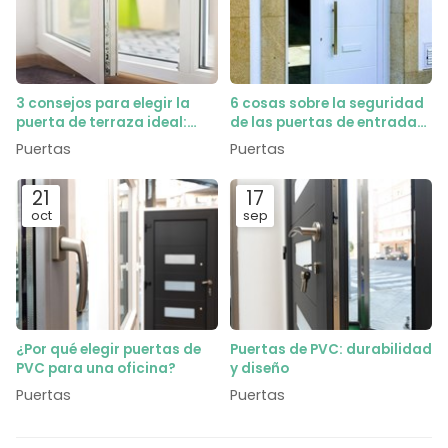
3 consejos para elegir la
6 cosas sobre la seguridad
puerta de terraza ideal:
de las puertas de entrada
¿abatible o corredera?
de PVC que te darán
Puertas
Puertas
tranquilidad
21
17
oct
sep
¿Por qué elegir puertas de
Puertas de PVC: durabilidad
PVC para una oficina?
y diseño
Puertas
Puertas