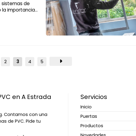
n sistemas de
 la importancia
blamos con más
2
3
4
5
PVC en A Estrada
Servicios
Inicio
ing. Contamos con una
Puertas
nas de PVC. Pide tu
Productos
Novedades