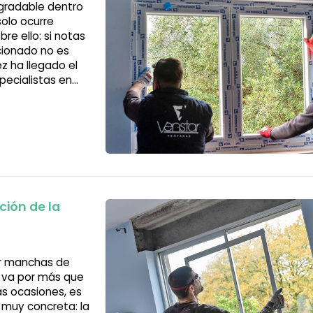
gradable dentro
solo ocurre
e ello: si notas
icionado no es
z ha llegado el
pecialistas en
mos ni un
ción de la
r manchas de
 va por más que
as ocasiones, es
muy concreta: la