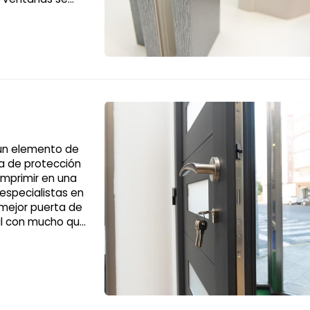
ene absolutamente
un elemento de
a de protección
imprimir en una
especialistas en
 mejor puerta de
ial con mucho que
Pero está ahí: en