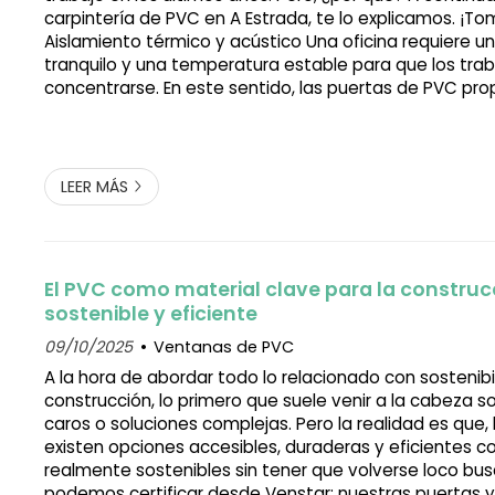
carpintería de PVC en A Estrada, te lo explicamos. ¡To
Aislamiento térmico y acústico Una oficina requiere 
tranquilo y una temperatura estable para que los tr
concentrarse. En este sentido, las puertas de PVC pro
excelente aislamiento térmico, ayudando a mantener 
interior y a reducir el consum...
LEER MÁS
El PVC como material clave para la construc
sostenible y eficiente
09/10/2025
Ventanas de PVC
A la hora de abordar todo lo relacionado con sostenibi
construcción, lo primero que suele venir a la cabeza s
caros o soluciones complejas. Pero la realidad es que, 
existen opciones accesibles, duraderas y eficientes co
realmente sostenibles sin tener que volverse loco bus
podemos certificar desde Venstar: nuestras puertas 