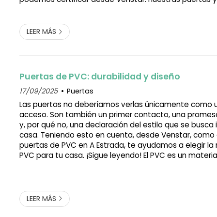
fabrican en A Estrada con PVC, un material que lo ti
todo. ¡Te lo contamos! El PVC ha evo...
LEER MÁS
Puertas de PVC: durabilidad y diseño
17/09/2025
Puertas
Las puertas no deberíamos verlas únicamente como 
acceso. Son también un primer contacto, una promes
y, por qué no, una declaración del estilo que se busca 
casa. Teniendo esto en cuenta, desde Venstar, como 
puertas de PVC en A Estrada, te ayudamos a elegir la
PVC para tu casa. ¡Sigue leyendo! El PVC es un mater
decir Lo importante no siempre se ve a primera vista. 
el aislamiento tér...
LEER MÁS