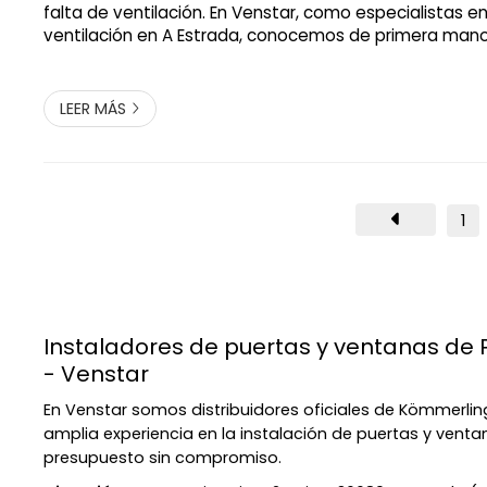
falta de ventilación. En Venstar, como especialistas e
ventilación en A Estrada, conocemos de primera mano
del aire fresco para mantener tu casa sana. ¡Y te ha
detalles sobre ello a continuació...
LEER MÁS
1
Instaladores de puertas y ventanas de 
- Venstar
En Venstar somos distribuidores oficiales de Kömmerl
amplia experiencia en la instalación de puertas y venta
presupuesto sin compromiso.