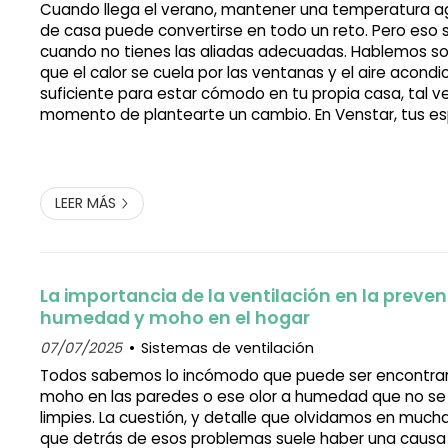
Cuando llega el verano, mantener una temperatura a
de casa puede convertirse en todo un reto. Pero eso 
cuando no tienes las aliadas adecuadas. Hablemos sobr
que el calor se cuela por las ventanas y el aire acond
suficiente para estar cómodo en tu propia casa, tal ve
momento de plantearte un cambio. En Venstar, tus es
instalación de ventanas de PVC en A Estrada, no duda
segundo a la hora de decir que un...
LEER MÁS
La importancia de la ventilación en la preven
humedad y moho en el hogar
07/07/2025
Sistemas de ventilación
Todos sabemos lo incómodo que puede ser encontra
moho en las paredes o ese olor a humedad que no se
limpies. La cuestión, y detalle que olvidamos en much
que detrás de esos problemas suele haber una causa 