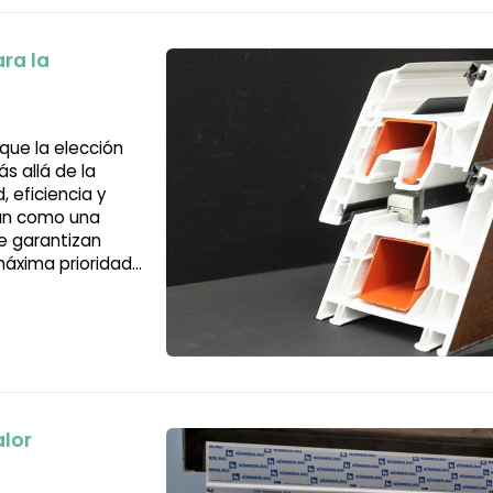
ra la
que la elección
s allá de la
 eficiencia y
can como una
ue garantizan
 máxima prioridad
cupaciones a la
alor