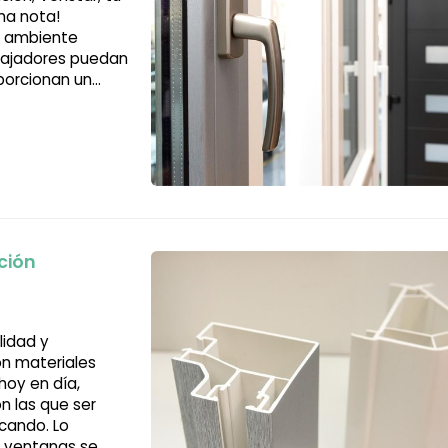
ma nota!
un ambiente
abajadores puedan
porcionan un
la climatización
ción
lidad y
on materiales
hoy en día,
n las que ser
cando. Lo
y ventanas se